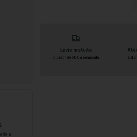
Envío gratuito
Aten
A partir de 50€ a península
Teléfo
s
cede a