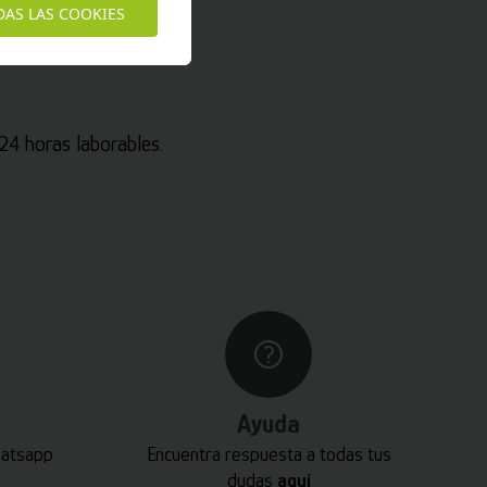
DAS LAS COOKIES
4 horas laborables.
Ayuda
hatsapp
Encuentra respuesta a todas tus
dudas
aquí