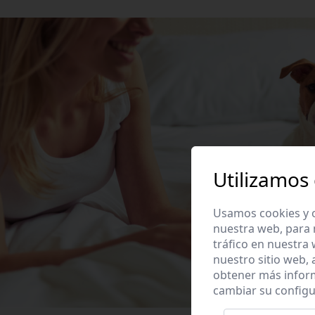
Utilizamos
Usamos cookies y o
nuestra web, para 
tráfico en nuestra
nuestro sitio web,
obtener más infor
cambiar su configu