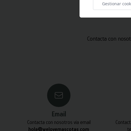
Gestionar cook
Contacta con nosot
Email
Contacta con nosotros vía email
Contact
hola@welovemascotas.com
t