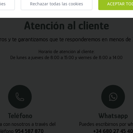
ies
Rechazar todas las cookies
ACEPTAR TO
Atención al cliente
ros y te garantizamos que te responderemos en menos de 2
Horario de atención al cliente:
De lunes a jueves de 8:00 a 15:00 y viernes de 8:00 a 14:00
Teléfono
Whatsapp
a con nosotros a través del
Puedes escribirnos por w
eléfono
954 587 870
+34 680 27 45 40