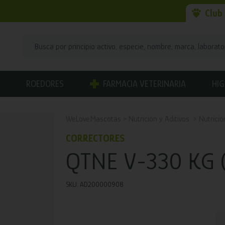
Club
ROEDORES
FARMACIA VETERINARIA
HIG
WeLoveMascotas
Nutrición y Aditivos
Nutrició
CORRECTORES
QTNE V-330 KG 
SKU: AD200000908