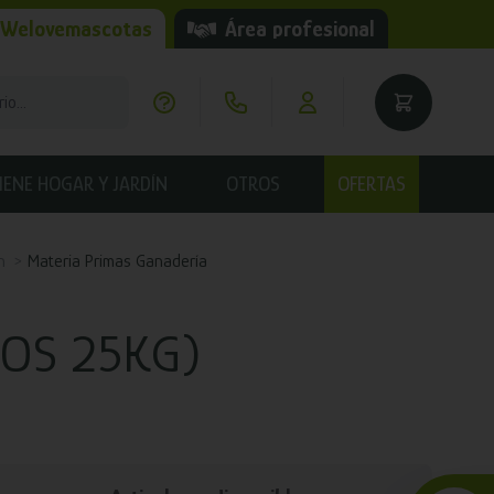
 Welovemascotas
Área profesional
IENE HOGAR Y JARDÍN
OTROS
OFERTAS
n
Materia Primas Ganadería
COS 25KG)