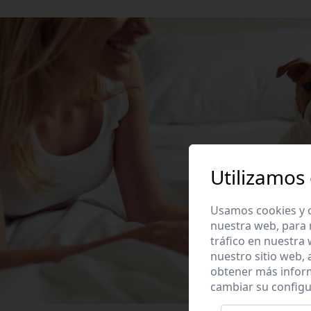
Utilizamos
Usamos cookies y o
nuestra web, para 
tráfico en nuestra
nuestro sitio web,
obtener más infor
cambiar su configu