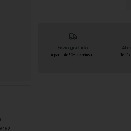
Envío gratuito
Aten
A partir de 50€ a península
Teléfo
s
cede a