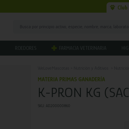
Club
ROEDORES
FARMACIA VETERINARIA
HIG
WeLoveMascotas
Nutrición y Aditivos
Nutrició
MATERIA PRIMAS GANADERÍA
K-PRON KG (SA
SKU: AD200000860