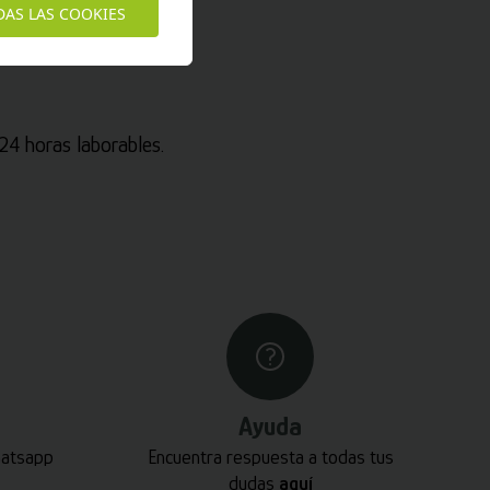
DAS LAS COOKIES
4 horas laborables.
Ayuda
hatsapp
Encuentra respuesta a todas tus
dudas
aquí