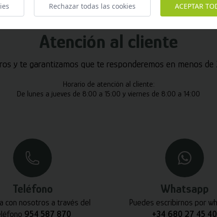
ies
Rechazar todas las cookies
ACEPTAR TO
Atención al cliente
ros y te garantizamos que te responderemos en menos de 2
Horario de atención al cliente:
De lunes a jueves de 8:00 a 15:00 y viernes de 8:00 a 14:00
Teléfono
Whatsapp
a con nosotros a través del
Puedes escribirnos por w
eléfono
954 587 870
+34 680 27 45 40