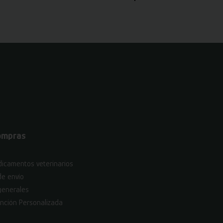
ompras
icamentos veterinarios
de envío
generales
nción Personalizada