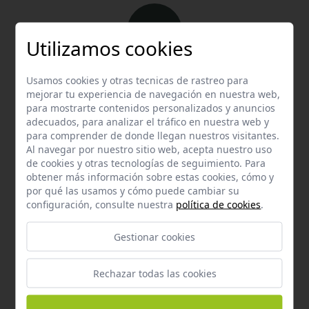
Utilizamos cookies
Email
Usamos cookies y otras tecnicas de rastreo para
mejorar tu experiencia de navegación en nuestra web,
Contacta con nosotros vía email
para mostrarte contenidos personalizados y anuncios
hola@welovemascotas.com
adecuados, para analizar el tráfico en nuestra web y
para comprender de donde llegan nuestros visitantes.
Al navegar por nuestro sitio web, acepta nuestro uso
de cookies y otras tecnologías de seguimiento. Para
obtener más información sobre estas cookies, cómo y
por qué las usamos y cómo puede cambiar su
configuración, consulte nuestra
política de cookies
.
Teléfono
Contacta con nosotros a través del teléfono
954
Gestionar cookies
587 870
Rechazar todas las cookies