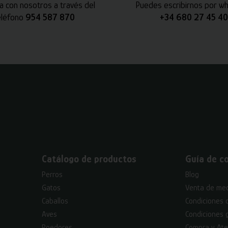
a con nosotros a través del
Puedes escribirnos por w
eléfono
954 587 870
+34 680 27 45 40
Catálogo de productos
Guía de c
Perros
Blog
Gatos
Venta de med
Caballos
Condiciones 
Aves
Condiciones 
Roedores
Compra y Ate