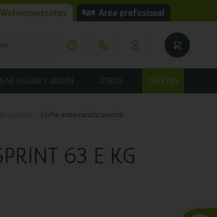
 Welovemascotas
Área profesional
IENE HOGAR Y JARDÍN
OTROS
OFERTAS
ión porcino
Leche maternizada porcino
SPRINT 63 E KG