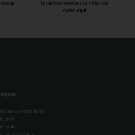
hatsapp
Encuentra respuesta a todas tus
dudas
aquí
ompras
icamentos veterinarios
de envío
generales
nción Personalizada