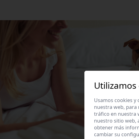
Utilizamos
Usamos cookies y o
nuestra web, para 
tráfico en nuestra
nuestro sitio web,
obtener más infor
cambiar su configu