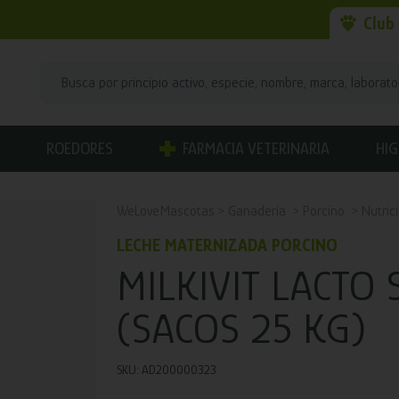
Club
ROEDORES
FARMACIA VETERINARIA
HIG
WeLoveMascotas
Ganadería
Porcino
Nutric
LECHE MATERNIZADA PORCINO
MILKIVIT LACTO 
(SACOS 25 KG)
SKU: AD200000323