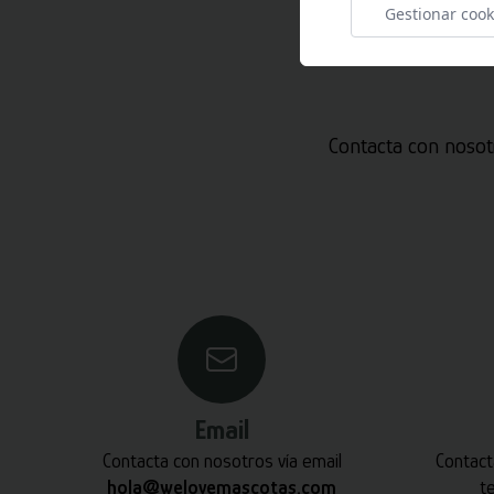
Gestionar cook
Contacta con nosot
Email
Contacta con nosotros vía email
Contact
hola@welovemascotas.com
t