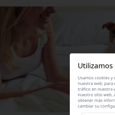
Utilizamos
Usamos cookies y o
nuestra web, para 
tráfico en nuestra
nuestro sitio web,
obtener más infor
cambiar su configu