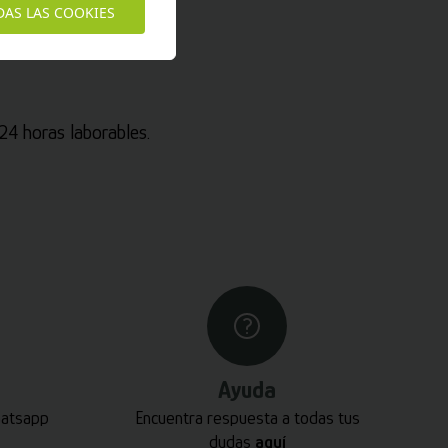
DAS LAS COOKIES
4 horas laborables.
Ayuda
hatsapp
Encuentra respuesta a todas tus
dudas
aquí