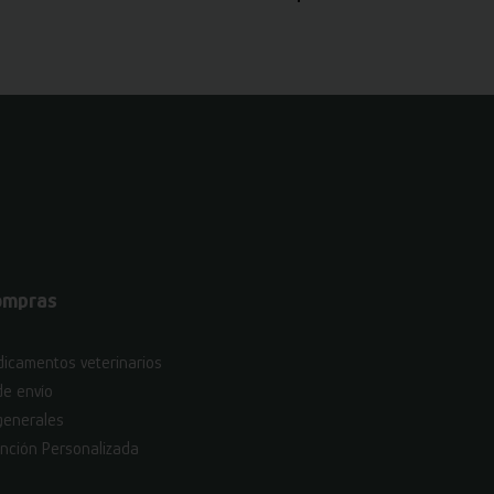
ompras
icamentos veterinarios
de envío
generales
nción Personalizada