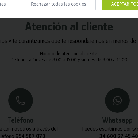
ies
Rechazar todas las cookies
ACEPTAR TO
Atención al cliente
ros y te garantizamos que te responderemos en menos de 2
Horario de atención al cliente:
De lunes a jueves de 8:00 a 15:00 y viernes de 8:00 a 14:00
Teléfono
Whatsapp
a con nosotros a través del
Puedes escribirnos por w
eléfono
954 587 870
+34 680 27 45 40