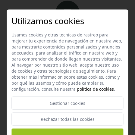
Utilizamos cookies
Email
Usamos cookies y otras tecnicas de rastreo para
Contacta con nosotros vía email
mejorar tu experiencia de navegación en nuestra web,
para mostrarte contenidos personalizados y anuncios
hola@welovemascotas.com
adecuados, para analizar el tráfico en nuestra web y
para comprender de donde llegan nuestros visitantes.
Al navegar por nuestro sitio web, acepta nuestro uso
de cookies y otras tecnologías de seguimiento. Para
obtener más información sobre estas cookies, cómo y
por qué las usamos y cómo puede cambiar su
configuración, consulte nuestra
política de cookies
.
Teléfono
Contacta con nosotros a través del teléfono
954
Gestionar cookies
587 870
Rechazar todas las cookies