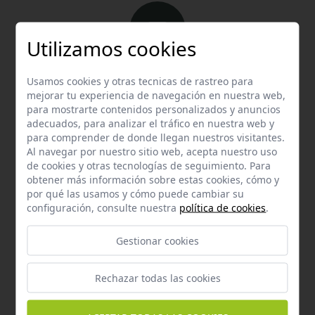
Utilizamos cookies
Email
Usamos cookies y otras tecnicas de rastreo para
Contacta con nosotros vía email
mejorar tu experiencia de navegación en nuestra web,
para mostrarte contenidos personalizados y anuncios
hola@welovemascotas.com
adecuados, para analizar el tráfico en nuestra web y
para comprender de donde llegan nuestros visitantes.
Al navegar por nuestro sitio web, acepta nuestro uso
de cookies y otras tecnologías de seguimiento. Para
obtener más información sobre estas cookies, cómo y
por qué las usamos y cómo puede cambiar su
configuración, consulte nuestra
política de cookies
.
Teléfono
Contacta con nosotros a través del teléfono
954
Gestionar cookies
587 870
Rechazar todas las cookies