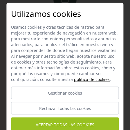
Utilizamos cookies
Email
Contacta con nosotros vía email
Usamos cookies y otras tecnicas de rastreo para
mejorar tu experiencia de navegación en nuestra web,
hola@welovemascotas.com
para mostrarte contenidos personalizados y anuncios
adecuados, para analizar el tráfico en nuestra web y
para comprender de donde llegan nuestros visitantes.
Al navegar por nuestro sitio web, acepta nuestro uso
de cookies y otras tecnologías de seguimiento. Para
obtener más información sobre estas cookies, cómo y
por qué las usamos y cómo puede cambiar su
Teléfono
configuración, consulte nuestra
política de cookies
.
Contacta con nosotros a través del teléfono
954
587 870
Gestionar cookies
Rechazar todas las cookies
ACEPTAR TODAS LAS COOKIES