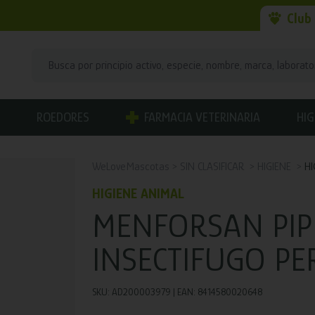
Club
ROEDORES
FARMACIA VETERINARIA
HIG
WeLoveMascotas
SIN CLASIFICAR
HIGIENE
HI
HIGIENE ANIMAL
MENFORSAN PIP
INSECTIFUGO PE
SKU: AD200003979 | EAN: 8414580020648