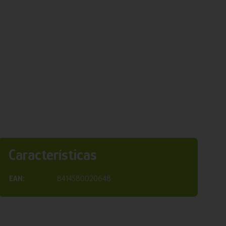
Características
EAN:
8414580020648