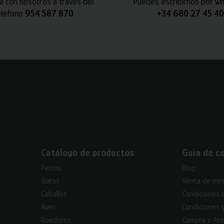
a con nosotros a través del
Puedes escribirnos por w
eléfono
954 587 870
+34 680 27 45 40
Catálogo de productos
Guía de c
Perros
Blog
Gatos
Venta de med
Caballos
Condiciones 
Aves
Condiciones 
Roedores
Compra y Ate