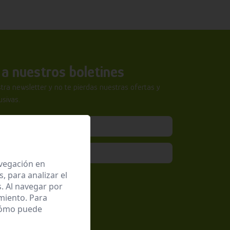
a nuestros boletines
tra newsletter y no te pierdas nuestras ofertas y
sivas.
avegación en
 para analizar el
epto la
Política de Privacidad
. Al navegar por
miento. Para
 cómo puede