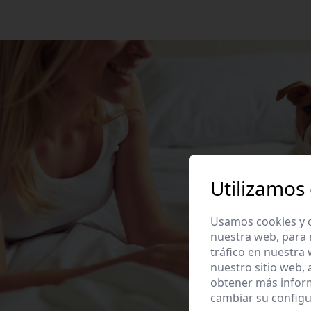
Utilizamos
Usamos cookies y o
nuestra web, para 
tráfico en nuestra
nuestro sitio web,
obtener más infor
cambiar su configu