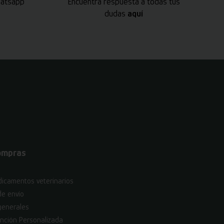
hatsapp
Encuentra respuesta a todas tus
dudas
aquí
ompras
icamentos veterinarios
de envío
generales
nción Personalizada