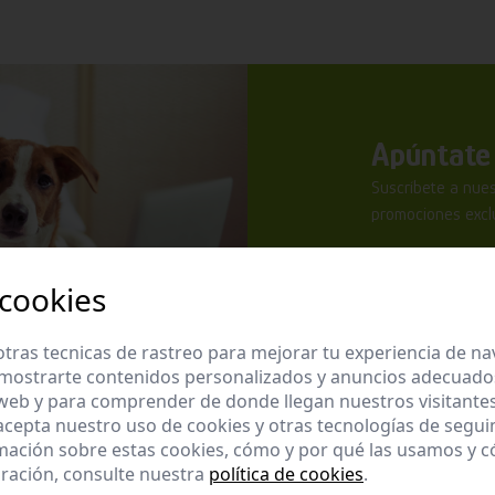
Apúntate 
Suscríbete a nues
promociones exclu
 cookies
tras tecnicas de rastreo para mejorar tu experiencia de n
mostrarte contenidos personalizados y anuncios adecuados,
He leído y ac
 web y para comprender de donde llegan nuestros visitantes
 acepta nuestro uso de cookies y otras tecnologías de segui
Enviar
mación sobre estas cookies, cómo y por qué las usamos y
ración, consulte nuestra
política de cookies
.