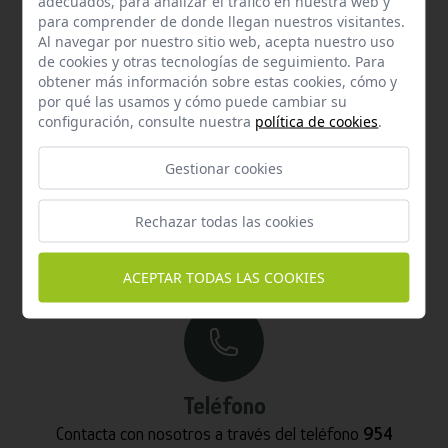
adecuados, para analizar el tráfico en nuestra web y
De lunes a jueves de 8:00 a 15:00 y viernes de 8:00 a 14:00
para comprender de donde llegan nuestros visitantes.
Al navegar por nuestro sitio web, acepta nuestro uso
de cookies y otras tecnologías de seguimiento. Para
obtener más información sobre estas cookies, cómo y
por qué las usamos y cómo puede cambiar su
configuración, consulte nuestra
política de cookies
.
Gestionar cookies
Email
Rechazar todas las cookies
Contacta con nosotros vía email
hola@welovemascotas.com
ACEPTAR TODAS LAS COOKIES
Teléfono
Contacta con nosotros a través del teléfono
954