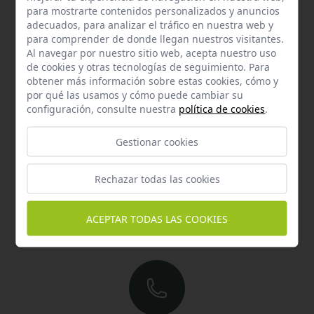
para mostrarte contenidos personalizados y anuncios
responderemos en menos de 24 horas laborables.
adecuados, para analizar el tráfico en nuestra web y
para comprender de donde llegan nuestros visitantes.
Horario de atención al cliente:
Al navegar por nuestro sitio web, acepta nuestro uso
De lunes a jueves de 8:00 a 15:00 y viernes de 8:00 a 14:00
de cookies y otras tecnologías de seguimiento. Para
obtener más información sobre estas cookies, cómo y
por qué las usamos y cómo puede cambiar su
configuración, consulte nuestra
política de cookies
.
Gestionar cookies
Rechazar todas las cookies
Email
Contacta con nosotros vía email
ACEPTAR TODAS LAS COOKIES
hola@welovemascotas.com