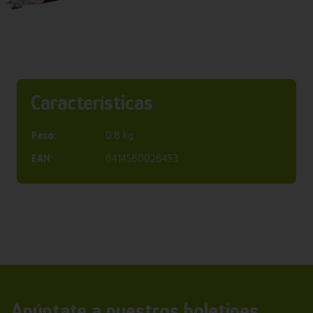
Características
Peso:
0.8 kg
EAN:
8414580028453
Apúntate a nuestros boletines