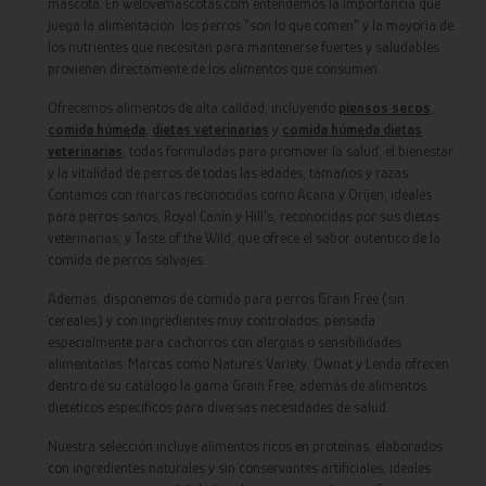
mascota. En welovemascotas.com entendemos la importancia que
juega la alimentación: los perros "son lo que comen" y la mayoría de
los nutrientes que necesitan para mantenerse fuertes y saludables
provienen directamente de los alimentos que consumen.
Ofrecemos alimentos de alta calidad, incluyendo
piensos secos
,
comida húmeda
,
dietas veterinarias
y
comida húmeda dietas
veterinarias
, todas formuladas para promover la salud, el bienestar
y la vitalidad de perros de todas las edades, tamaños y razas.
Contamos con marcas reconocidas como Acana y Orijen, ideales
para perros sanos; Royal Canin y Hill's, reconocidas por sus dietas
veterinarias; y Taste of the Wild, que ofrece el sabor auténtico de la
comida de perros salvajes.
Además, disponemos de comida para perros Grain Free (sin
cereales) y con ingredientes muy controlados, pensada
especialmente para cachorros con alergias o sensibilidades
alimentarias. Marcas como Nature´s Variety, Ownat y Lenda ofrecen
dentro de su catálogo la gama Grain Free, además de alimentos
dietéticos específicos para diversas necesidades de salud.
Nuestra selección incluye alimentos ricos en proteínas, elaborados
con ingredientes naturales y sin conservantes artificiales, ideales