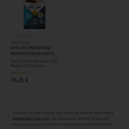
Añadir al carrito
VERSELE-LAGA
OPTI LIFE | PIENSO PARA
PERROS ESTERILIZADOS O
CON SOBREPESO DE RAZAS
Opti Life Adult Sterilised/Light
MEDIANAS Y GRANDES |
Medium & Maxi es un
alimento completo para
POLLO Y ARROZ | 12,5 KG
Recíbelo en 72 h.
perros adultos esterilizados o
76,25 €
con tendencia al sobrepeso de
razas medianas y grandes. Su
fórmula hipoalergénica,
elaborada con pollo y arroz,
ayuda a mantener un peso
saludable sin renunciar a una
nutrición equilibrada.
Encuentra la mejor comida para perros en nuestra tienda online
welovemascotas.com
, con una amplia variedad de opciones
diseñadas para cubrir todas las necesidades nutricionales de tu