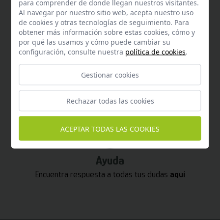
para comprender de donde llegan nuestros visitantes.
Al navegar por nuestro sitio web, acepta nuestro uso
de cookies y otras tecnologías de seguimiento. Para
obtener más información sobre estas cookies, cómo y
por qué las usamos y cómo puede cambiar su
configuración, consulte nuestra
política de cookies
.
Whatsapp
Gestionar cookies
Puedes escribirnos por whatsapp
+34 680 27 45 40
Rechazar todas las cookies
ACEPTAR TODAS LAS COOKIES
Ayuda
Encuentra respuesta a todas tus dudas
aquí