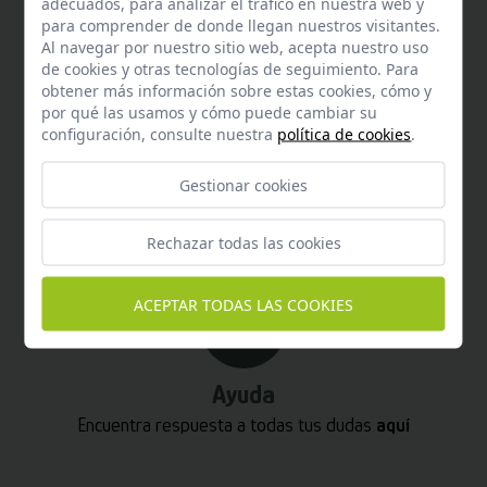
adecuados, para analizar el tráfico en nuestra web y
587 870
para comprender de donde llegan nuestros visitantes.
Al navegar por nuestro sitio web, acepta nuestro uso
de cookies y otras tecnologías de seguimiento. Para
obtener más información sobre estas cookies, cómo y
por qué las usamos y cómo puede cambiar su
configuración, consulte nuestra
política de cookies
.
Whatsapp
Gestionar cookies
Puedes escribirnos por whatsapp
+34 680 27 45 40
Rechazar todas las cookies
ACEPTAR TODAS LAS COOKIES
Ayuda
Encuentra respuesta a todas tus dudas
aquí