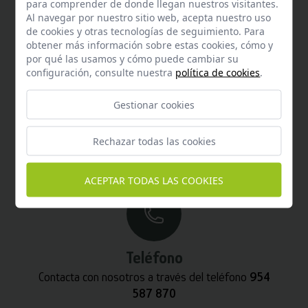
para comprender de donde llegan nuestros visitantes.
Al navegar por nuestro sitio web, acepta nuestro uso
de cookies y otras tecnologías de seguimiento. Para
obtener más información sobre estas cookies, cómo y
por qué las usamos y cómo puede cambiar su
configuración, consulte nuestra
política de cookies
.
Gestionar cookies
Email
Contacta con nosotros vía email
Rechazar todas las cookies
hola@welovemascotas.com
ACEPTAR TODAS LAS COOKIES
Teléfono
Contacta con nosotros a través del teléfono
954
587 870