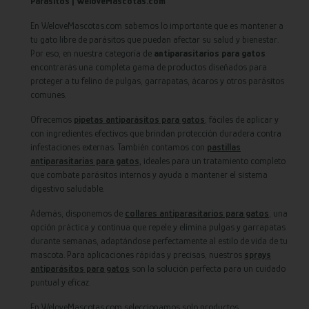
Parásitos | WeloveMascotas.com
En WeloveMascotas.com sabemos lo importante que es mantener a
tu gato libre de parásitos que puedan afectar su salud y bienestar.
Por eso, en nuestra categoría de
antiparasitarios para gatos
encontrarás una completa gama de productos diseñados para
proteger a tu felino de pulgas, garrapatas, ácaros y otros parásitos
comunes.
Ofrecemos
pipetas antiparásitos para gatos
, fáciles de aplicar y
con ingredientes efectivos que brindan protección duradera contra
infestaciones externas. También contamos con
pastillas
antiparasitarias para gatos,
ideales para un tratamiento completo
que combate parásitos internos y ayuda a mantener el sistema
digestivo saludable.
Además, disponemos de
collares antiparasitarios para gatos
, una
opción práctica y continua que repele y elimina pulgas y garrapatas
durante semanas, adaptándose perfectamente al estilo de vida de tu
mascota. Para aplicaciones rápidas y precisas, nuestros
sprays
antiparásitos para gatos
son la solución perfecta para un cuidado
puntual y eficaz.
En WeloveMascotas.com seleccionamos solo productos