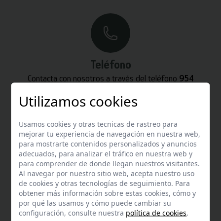
Teléfono
Contacta con nosotros a través del teléfono
954
587 870
Utilizamos cookies
Usamos cookies y otras tecnicas de rastreo para
mejorar tu experiencia de navegación en nuestra web,
para mostrarte contenidos personalizados y anuncios
adecuados, para analizar el tráfico en nuestra web y
Whatsapp
para comprender de donde llegan nuestros visitantes.
Al navegar por nuestro sitio web, acepta nuestro uso
Puedes escribirnos por whatsapp
de cookies y otras tecnologías de seguimiento. Para
+34 680 27 45 40
obtener más información sobre estas cookies, cómo y
por qué las usamos y cómo puede cambiar su
configuración, consulte nuestra
política de cookies
.