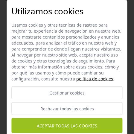
Utilizamos cookies
Pienso para Caballos – Nutrición Completa y Equilibrada
En
WeLoveMascotas.com
te ofrecemos una selección premium de
Usamos cookies y otras tecnicas de rastreo para
pienso para caballos
, formulado para cubrir todas las necesidades
mejorar tu experiencia de navegación en nuestra web,
nutricionales de tu caballo en cada etapa de su vida y actividad.
para mostrarte contenidos personalizados y anuncios
Nuestro pienso garantiza un aporte equilibrado de proteínas,
adecuados, para analizar el tráfico en nuestra web y
vitaminas, minerales y energía, favoreciendo su salud, rendimiento y
para comprender de donde llegan nuestros visitantes.
bienestar general.
Al navegar por nuestro sitio web, acepta nuestro uso
de cookies y otras tecnologías de seguimiento. Para
Nuestros piensos para caballos están elaborados con ingredientes
obtener más información sobre estas cookies, cómo y
de alta calidad y fórmulas adaptadas para distintos tipos de
por qué las usamos y cómo puede cambiar su
caballos: desde potrillos en crecimiento hasta ejemplares de trabajo
configuración, consulte nuestra
política de cookies
.
o competición. Con un pienso adecuado, tu caballo mantendrá un
pelaje brillante, musculatura fuerte y una digestión óptima.
Gestionar cookies
En WeLoveMascotas.com seleccionamos productos que cumplen con
los más altos estándares de calidad y seguridad, para que puedas
Rechazar todas las cookies
alimentar a tu caballo con confianza. Compra online con envío rápido
y asegúrate de brindarle la mejor nutrición para una vida sana y
activa.
ACEPTAR TODAS LAS COOKIES