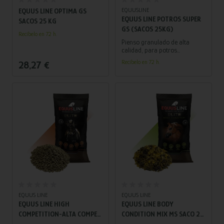
EQUUSLINE
EQUUS LINE OPTIMA GS
EQUUS LINE POTROS SUPER
SACOS 25 KG
GS (SACOS 25KG)
Recíbelo en 72 h.
Pienso granulado de alta
calidad, para potros
específico para el crecimiento
Recíbelo en 72 h.
28,27 €
hasta su edad adulta.
Favorece el correcto
desarrollo del potro debido a
su equilibrado contenido en
minerales, vitaminas y
aminoácidos, que ayudan a
madurar el sistema muscular,
óseo, y articular de manera
adecuada aportando la
energía necesaria para su
crecimiento.
Añadir al carrito
Añadir al carrito
EQUUS LINE
EQUUS LINE
EQUUS LINE HIGH
EQUUS LINE BODY
COMPETITION-ALTA COMPET
CONDITION MIX MS SACO 20
GS SACO 20 KG
KG