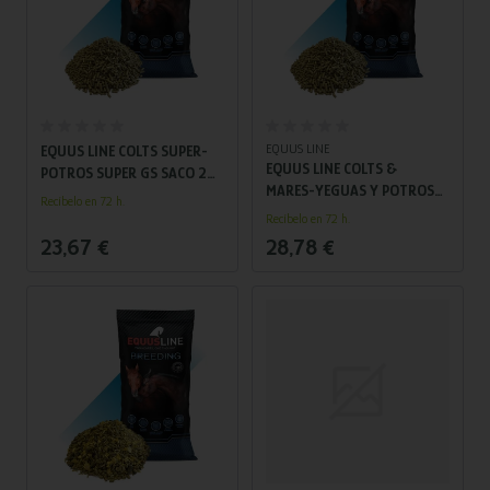
Añadir al carrito
Añadir al carrito
EQUUS LINE
EQUUS LINE COLTS SUPER-
EQUUS LINE COLTS &
POTROS SUPER GS SACO 20
MARES-YEGUAS Y POTROS
KG
Recíbelo en 72 h.
GS SACO 20 KG
Recíbelo en 72 h.
23,67 €
28,78 €