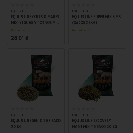
Añadir al carrito
Añadir al carrito
EQUUS LINE
EQUUS LINE
EQUUS LINE COLTS & MARES
EQUUS LINE SUPER MIX 5 MS
MIX-YEGUAS Y POTROS MIX
(SACOS 25KG)
MS SACOS 20 KG
Recíbelo en 72 h.
Recíbelo en 72 h.
28,01 €
Añadir al carrito
Añadir al carrito
EQUUS LINE
EQUUS LINE
EQUUS LINE SENIOR GS SACO
EQUUS LINE RECOVERY
20 KG
MASH MIX MS SACO 20 KG