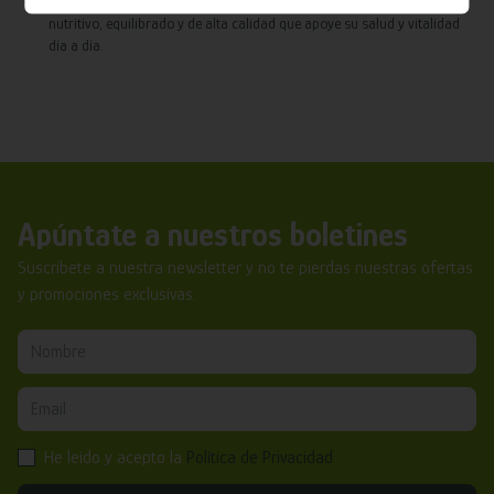
Confía en WeLoveMascotas.com para ofrecer a tu caballo un pienso
nutritivo, equilibrado y de alta calidad que apoye su salud y vitalidad
día a día.
Apúntate a nuestros boletines
Suscríbete a nuestra newsletter y no te pierdas nuestras ofertas
y promociones exclusivas.
He leído y acepto la
Política de Privacidad