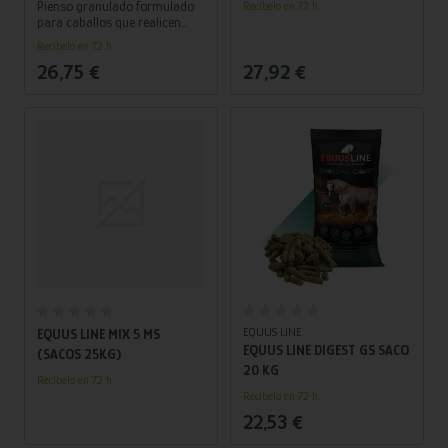
Pienso granulado formulado
Recíbelo en 72 h.
para caballos que realicen
una actividad física intensa,
Recíbelo en 72 h.
que necesiten un gran aporte
26,75 €
27,92 €
energético con la combinación
perfecta de vitaminas y
minerales necesaria para el
desarrollo de su actividad y
que les permite una correcta y
pronta recuperación del
esfuerzo.
Añadir al carrito
Añadir al carrito
EQUUS LINE
EQUUS LINE MIX 5 MS
EQUUS LINE DIGEST GS SACO
(SACOS 25KG)
20 KG
Recíbelo en 72 h.
Recíbelo en 72 h.
22,53 €