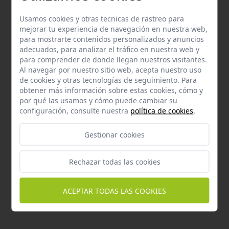
modificaciones. En cualquier caso, la relación con los
Usuarios se regirá por las normas previstas en el momento
Usamos cookies y otras tecnicas de rastreo para
mejorar tu experiencia de navegación en nuestra web,
preciso en el que se acceda al sitio web.
para mostrarte contenidos personalizados y anuncios
adecuados, para analizar el tráfico en nuestra web y
LEGISLACIÓN Y FUERO APLICABLE
para comprender de donde llegan nuestros visitantes.
Al navegar por nuestro sitio web, acepta nuestro uso
Para la resolución de todas las controversias o cuestiones
de cookies y otras tecnologías de seguimiento. Para
relacionadas con el presente sitio web o de las actividades
obtener más información sobre estas cookies, cómo y
en él desarrolladas, será de aplicación la legislación
por qué las usamos y cómo puede cambiar su
española, a la que se someten expresamente las partes,
configuración, consulte nuestra
política de cookies
.
siendo competentes para la resolución de todos los
conflictos derivados o relacionados con su uso los
Gestionar cookies
Juzgados y Tribunales de la ciudad de Sevilla, salvo que el
Usuario tenga la condición de consumidor, en cuyo caso las
Rechazar todas las cookies
partes se someten a los juzgados y tribunales del domicilio
del consumidor.
ACEPTAR TODAS LAS COOKIES
Fecha de la última modificación: 24/07/2025