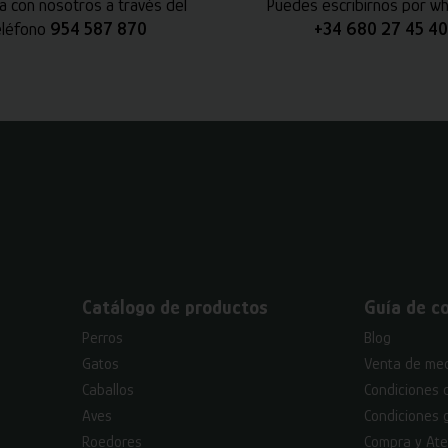
a con nosotros a través del
Puedes escribirnos por w
eléfono
954 587 870
+34 680 27 45 40
Catálogo de productos
Guía de c
Perros
Blog
Gatos
Venta de med
Caballos
Condiciones 
Aves
Condiciones 
Roedores
Compra y Ate