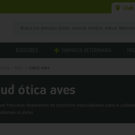
Club
ROEDORES
FARMACIA VETERINARIA
HIG
cotas
Aves
Salud aves
lud ótica aves
ve Mascotas disponemos de productos especializados para el cuidado d
roblemas oculares.