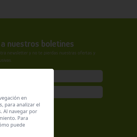
a nuestros boletines
tra newsletter y no te pierdas nuestras ofertas y
sivas.
avegación en
 para analizar el
epto la
Política de Privacidad
. Al navegar por
miento. Para
 cómo puede