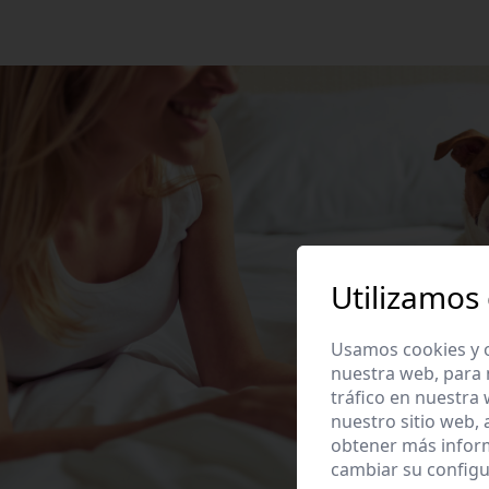
Utilizamos
Usamos cookies y o
nuestra web, para 
tráfico en nuestra
nuestro sitio web,
obtener más infor
cambiar su configu