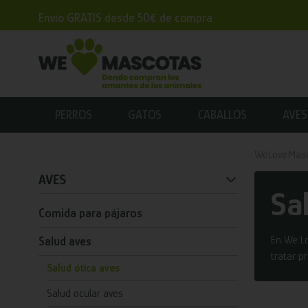
Envío GRATIS desde 50€ de compra
PERROS
GATOS
CABALLOS
AVES
WeLoveMas
AVES
Sa
Comida para pájaros
En We Lo
Salud aves
tratar p
Salud ótica aves
Salud ocular aves