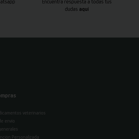
hatsapp
Encuentra respuesta a todas tus
dudas
aquí
ompras
icamentos veterinarios
de envío
generales
nción Personalizada