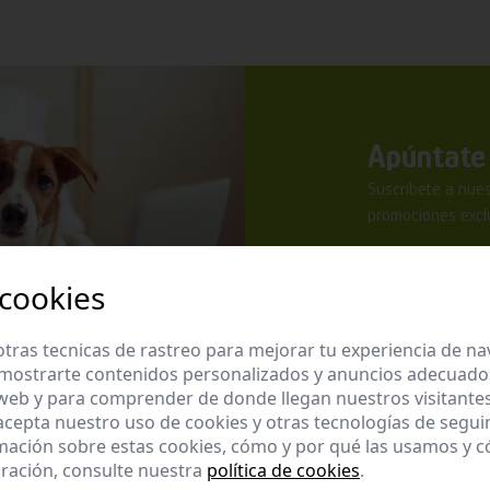
Apúntate 
Suscríbete a nues
promociones exclu
 cookies
tras tecnicas de rastreo para mejorar tu experiencia de n
mostrarte contenidos personalizados y anuncios adecuados,
He leído y ac
 web y para comprender de donde llegan nuestros visitantes
 acepta nuestro uso de cookies y otras tecnologías de segui
Enviar
mación sobre estas cookies, cómo y por qué las usamos y
ración, consulte nuestra
política de cookies
.